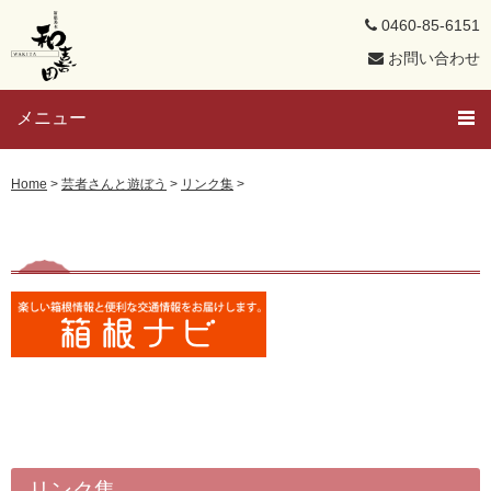
0460-85-6151
お問い合わせ
メニュー
トップページ
Home
>
芸者さんと遊ぼう
>
リンク集
>
芸者さんと遊ぼう
メンバー紹介
芸者ブログ
求人募集
置屋概要
リンク集