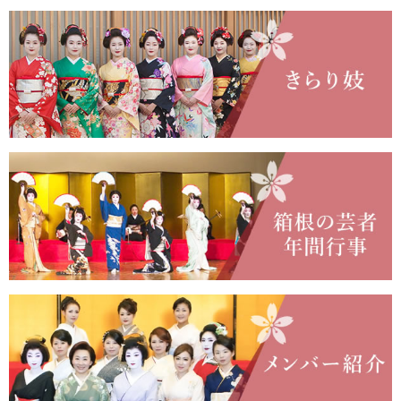
回「箱根をどり」をお楽しみいただ
きたいと思います。
配信日時：2022年1月8日㈯12:00~
ダブルキャスト 二部構成（各60分）
【演目のご案内】
・長唄「供奴」
・長唄「都風流」
・俚奏楽「四季廼湯香」
・惣をどり「箱根さわぎ」
第十七回「箱根をどり」第一部（2021年07月4日11:00～）🔗