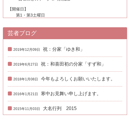
【開催日】
第1・第3土曜日
一部 13:30～／二部 14:30～
各40分
芸者ブログ
お遊び参加者にはオリジナルグッズプレゼント
【料金】
祝：分家「ゆき和」
2019年12月09日
お一人様 1,500円
【開催場所/日時】要確認
祝：和喜田初の分家「すず和」
2019年6月27日
🔗
箱根湯本芸能組合
0460-85-5338
今年もよろしくお願いいたします。
2018年1月08日
「箱根をどり」無料配信のお知らせ
寒中お見舞い申し上げます。
2016年1月21日
明けまして
おめでとうございます
大名行列 2015
2015年11月03日
日頃より、箱根の芸者衆を応援して
くださる皆様に感謝の気持ちとして
令和3年7月4日に行われました第十七