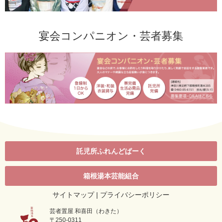
宴会コンパニオン・芸者募集
第十七回「箱根をどり」第二部（2021年07月4日15:00～）🔗
託児所ふれんどぱーく
箱根湯本芸能組合
サイトマップ
|
プライバシーポリシー
芸者置屋 和喜田（わきた）
「2020箱根芸者お座敷券」2022.2.20まで利用期
〒250-0311