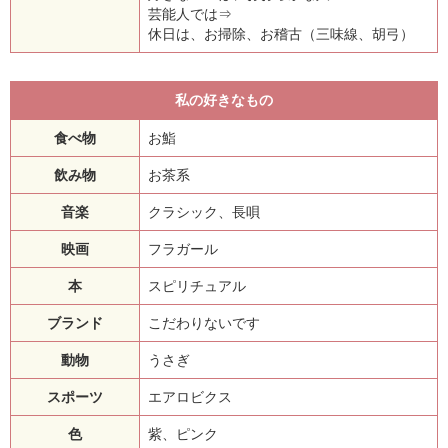
芸能人では⇒
休日は、お掃除、お稽古（三味線、胡弓）
私の好きなもの
食べ物
お鮨
飲み物
お茶系
音楽
クラシック、長唄
映画
フラガール
本
スピリチュアル
ブランド
こだわりないです
動物
うさぎ
スポーツ
エアロビクス
色
紫、ピンク