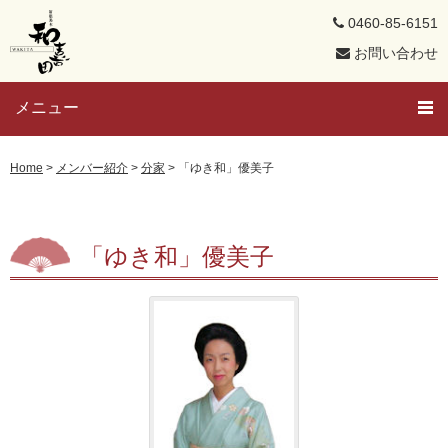
0460-85-6151
お問い合わせ
メニュー
トップページ
Home
>
メンバー紹介
>
分家
>
「ゆき和」優美子
芸者さんと遊ぼう
「ゆき和」優美子
メンバー紹介
芸者ブログ
求人募集
置屋概要