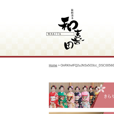
Home
>
OnRKhvlFQ2uJNSx5O3cc_DSC0056